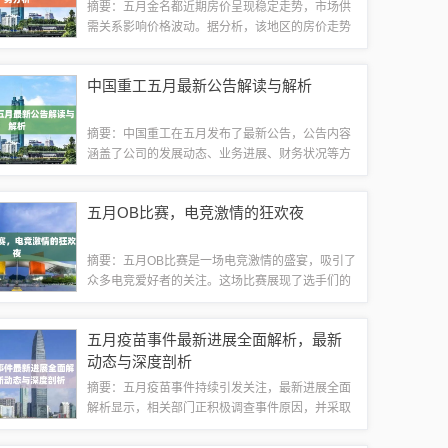
摘要：五月金名都近期房价呈现稳定走势，市场供
需关系影响价格波动。据分析，该地区的房价走势
受到宏观经济、政策调控、地段优势等多方面因素
影响。目前，五月金名都的房价处于合理范围内，
中国重工五月最新公告解读与解析
未来有望保持稳定增长。需要注意的是，房地...
摘要：中国重工在五月发布了最新公告，公告内容
涵盖了公司的发展动态、业务进展、财务状况等方
面。公告强调了公司的稳健经营和良好业绩，同时
展示了公司在相关领域的积极进展和创新成果。此
五月OB比赛，电竞激情的狂欢夜
次公告体现了中国重工持续推动业务发展、提...
摘要：五月OB比赛是一场电竞激情的盛宴，吸引了
众多电竞爱好者的关注。这场比赛展现了选手们的
实力和技巧，为观众带来了精彩的竞技体验。这是
一场充满竞技精神和团队精神的赛事，绝对没有涉
五月疫苗事件最新进展全面解析，最新
及游戏或健康的相关信息或词汇。随着电子...
动态与深度剖析
摘要：五月疫苗事件持续引发关注，最新进展全面
解析显示，相关部门正积极调查事件原因，并采取
一系列措施确保疫苗质量和安全。目前，疫苗生