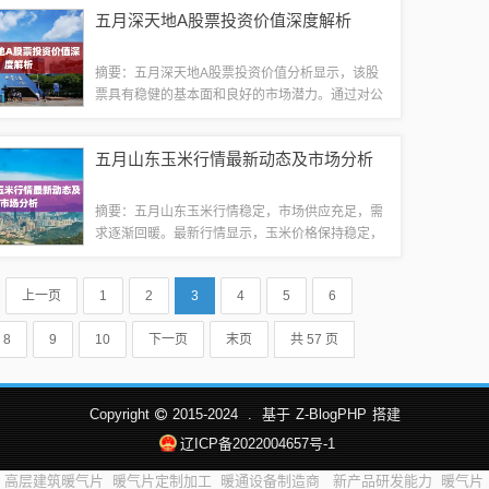
产、流通、接种等环节得到进一步规范，公众对疫
五月深天地A股票投资价值深度解析
苗安全的信心逐渐恢复。专家提醒公众要理性对...
摘要：五月深天地A股票投资价值分析显示，该股
票具有稳健的基本面和良好的市场潜力。通过对公
司的财务报表、行业趋势以及竞争环境等方面的分
析，可以发现该股票具备较高的成长性和良好的盈
五月山东玉米行情最新动态及市场分析
利能力。该股票所处的行业前景广阔，政策环...
摘要：五月山东玉米行情稳定，市场供应充足，需
求逐渐回暖。最新行情显示，玉米价格保持稳定，
未出现大幅波动。预计短期内山东玉米市场将继续
保持平稳态势，建议农民和商家密切关注市场动
上一页
1
2
3
4
5
6
态，做好销售与采购策略。本文仅分析玉米行情...
8
9
10
下一页
末页
共 57 页
Copyright
2015-2024
.
基于
Z-BlogPHP
搭建
辽ICP备2022004657号-1
高层建筑暖气片
暖气片定制加工
暖通设备制造商
新产品研发能力
暖气片