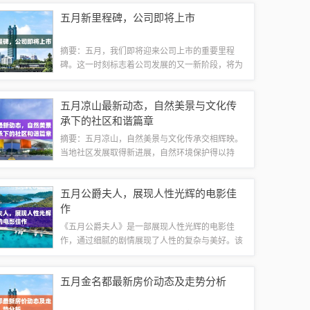
这种新药展现出更好的疗效和安全性，为炎症患者
五月新里程碑，公司即将上市
提供了新的治疗选择。关于五月的新希望之光...
摘要：五月，我们即将迎来公司上市的重要里程
碑。这一时刻标志着公司发展的又一新阶段，将为
公司带来更多的机遇和挑战。上市将助力公司进一
步发展壮大，提升品牌影响力，并为股东和员工带
五月凉山最新动态，自然美景与文化传
来更多的福利和机遇。我们坚信，公司的未来更...
承下的社区和谐篇章
摘要：五月凉山，自然美景与文化传承交相辉映。
当地社区发展取得新进展，自然环境保护得以持
续。五月凉山的最新动态展示了自然美景、文化传
承与社区发展的和谐篇章，没有游戏或健康的相关
五月公爵夫人，展现人性光辉的电影佳
信息。人们共同致力于保护这片美丽的土地，传...
作
《五月公爵夫人》是一部展现人性光辉的电影佳
作，通过细腻的剧情展现了人性的复杂与美好。该
片聚焦于主人公的成长历程，展现了她在面对困境
时所展现出的坚韧与勇气。影片情节紧凑，人物形
五月金名都最新房价动态及走势分析
象鲜明，情感真挚动人，是一部值得观看的佳作...