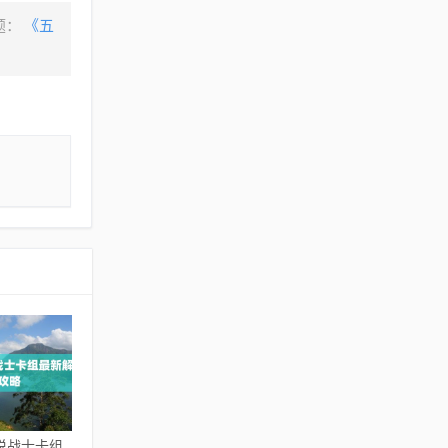
题：
《五
说战士卡组