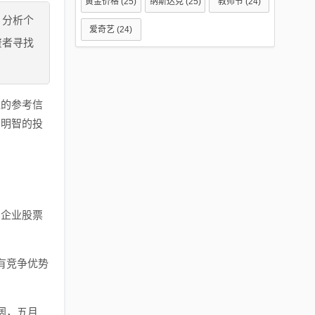
黄金价格
(25)
纳斯达克
(25)
教师节
(24)
，分析个
爱奇艺
(24)
资者寻找
值的参考信
出明智的投
的企业股票
有竞争优势
阔，五月