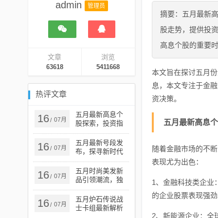
admin
管理员
摘要：五月最新
股走势，提供投
高息个股的重要
文章
浏览
63618
5411668
本文旨在探讨五月份
息，本文专注于金融
热评文章
资决策。
五月最新高息个
16
07月
/
五月最新高息个
股探索，投资指
南与热门选择
五月最新号段发
16
07月
随着金融市场的不断
/
布，探寻新时代
的机遇与挑战
表现尤为出色：
五月时尚美发新
16
07月
/
品引领潮流，独
1、金融科技类企业
特魅力展现秀发
的企业股票表现强劲
风采
五月炉石传说战
16
07月
/
士卡组最新解析
2、新能源企业：全
与攻略