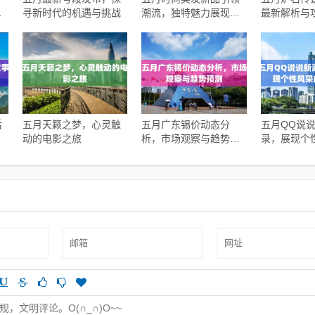
选
寻新时代的机遇与挑战
潮流，独特魅力展现秀
最新解析与
发风采
后
五月天籁之梦，心灵触
五月广东锡价动态分
五月QQ说
动的电影之旅
析，市场观察与趋势预
录，展现个
测
特风采