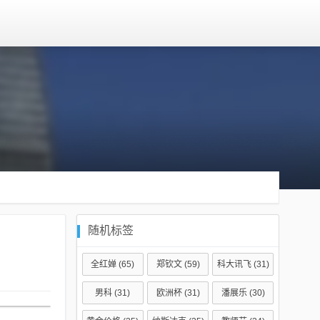
随机标签
全红婵
(65)
郑钦文
(59)
科大讯飞
(31)
男科
(31)
欧洲杯
(31)
潘展乐
(30)