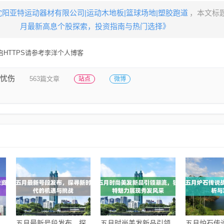
沈阳亚特运动器材有限公司|运动木地板|篮球场地|塑胶跑道
，本文标
月最新高息个股探索，投资指南与热门选择》
HTTPS请参考李洋个人博客
忧伤
563篇文章
站点
微博
五月最新号段发布，探
五月时尚美发新品引领
五月炉石传