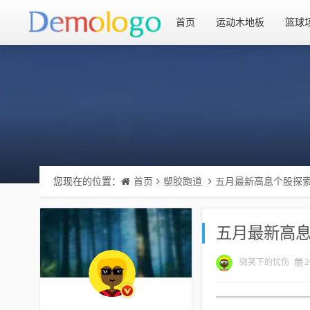
首页
运动木地板
篮球
您现在的位置：
首页
塑胶跑道
五月最新高息个股探
五月最新高
微笑下的忧伤
2