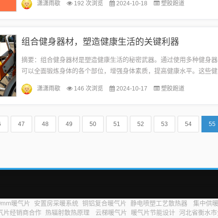
潇潇雨歇
192 次浏览
2024-10-18
塑胶跑道
准...
组合健身器材，塑造健康生活的关键利器
摘要：组合健身器材是塑造健康生活的秘密武器。通过使用多种健身器
可以全面锻炼身体的各个部位，增强身体素质，提高健康水平。这些健
根据个人需求和健身目标进行灵活搭配，方便实用。无论是家庭还是健
潇潇雨歇
146 次浏览
2024-10-17
塑胶跑道
合...
6
47
48
49
50
51
52
53
54
55
0mm暖气片
安置房采暖系统
铜铝复合暖气片
静电喷塑工艺散热器
集中供
气片经销商合作
热辐射散热原理
云梯暖气片
暖气片节能设计
河北省衡水市