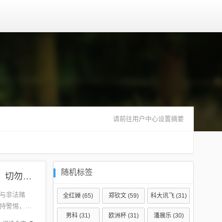
请前往用户中心设置摘要
随机标签
关于澳门特马虚假免费资料的警示，警惕非法赌博，切勿参与违法犯罪活动
与非法赌
全红婵
(65)
郑钦文
(59)
科大讯飞
(31)
持警惕，遵
男科
(31)
欧洲杯
(31)
潘展乐
(30)
行为，其背