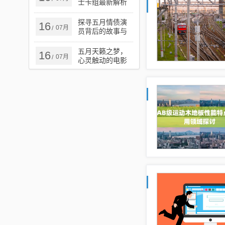
士卡组最新解析
与攻略
探寻五月情债演
16
07月
/
员背后的故事与
演技魅力
五月天籁之梦，
16
07月
/
心灵触动的电影
之旅