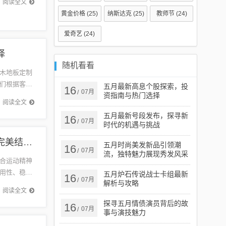
阅读全文
黄金价格
(25)
纳斯达克
(25)
教师节
(24)
爱奇艺
(24)
择
随机看看
木地板定制
们根据客户
五月最新高息个股探索，投
16
07月
/
资指南与热门选择
们的产品
阅读全文
五月最新号段发布，探寻新
16
07月
/
时代的机遇与挑战
泰州进口运动木地板品牌，品质之选与运动精神的完美结合，打造完美运动体验场地
五月时尚美发新品引领潮
16
07月
/
流，独特魅力展现秀发风采
合运动精神
用性、稳定
五月炉石传说战士卡组最新
16
07月
/
解析与攻略
追求创
阅读全文
探寻五月情债演员背后的故
16
07月
/
事与演技魅力