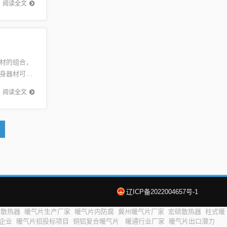
阅读全文
材的组合，
身器材可以
身房，组
阅读全文
辽ICP备2022004657号-1
暖散热器
暖气片生产厂家
暖气片内防腐
冀州暖气片厂家
宏硕散热器
柱式暖
企业
暖气片招投标项目
铜铝复合暖气片
暖通行业厂家
暖气片出口潜力