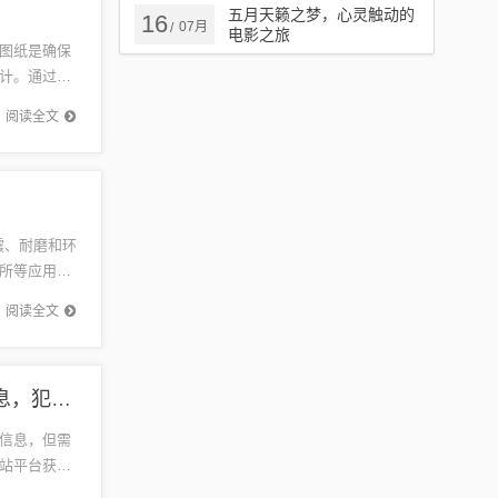
五月天籁之梦，心灵触动的
16
07月
/
电影之旅
图纸是确保
计。通过深
文重点阐
阅读全文
震、耐磨和环
所等应用领
。通过...
阅读全文
关于新澳精准资料免费提供的网站平台及其相关信息，犯罪违法行为的警示与揭露
信息，但需
站平台获取
？新澳精