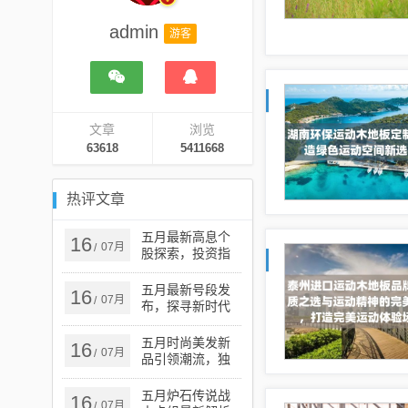
admin
游客
文章
浏览
63618
5411668
热评文章
五月最新高息个
16
07月
/
股探索，投资指
南与热门选择
五月最新号段发
16
07月
/
布，探寻新时代
的机遇与挑战
五月时尚美发新
16
07月
/
品引领潮流，独
特魅力展现秀发
风采
五月炉石传说战
16
07月
/