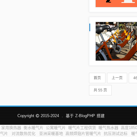
首页
上一页
4
共 55 页
Copyright
2015-2024
.
基于
Z-BlogPHP
搭建
家用换热器
衡水暖气片
公寓暖气片
暖气片工程供货
暖气热水器
高度185
气片
对流散热优化
亚洲采暖基地
高频焊翅片管暖气片
抗压测试达标
暖