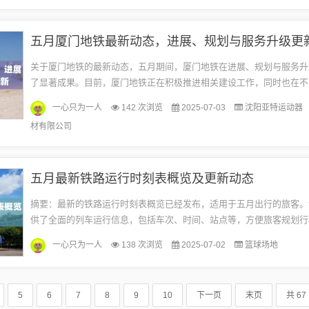
五月厦门地铁最新动态，进展、规划与服务升级更
关于厦门地铁的最新动态，五月期间，厦门地铁在进展、规划与服务升
了显著成果。目前，厦门地铁正在积极推进相关建设工作，同时也在不
质量，为乘客提供更加便捷、舒适的出行体验。厦门地铁将继续致力于
一心只为一人
142 次浏览
2025-07-03
沈阳亚特运动器
网...
材有限公司
五月最新铁路运行时刻表概览及更新动态
摘要：最新的铁路运行时刻表概览已经发布，适用于五月出行的旅客。
供了全面的列车运行信息，包括车次、时间、站点等，方便旅客规划行
新旨在提高旅客的出行效率和舒适度，确保列车运行的安全和准时。该
一心只为一人
138 次浏览
2025-07-02
篮球场地
包...
5
6
7
8
9
10
下一页
末页
共 67