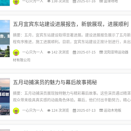
一心只为一人
138 次浏览
2025-07-16
篮球场地
息...
五月宜宾东站建设进展报告，新貌展现，进展顺利
摘要：五月，宜宾东站建设取得显著进展。建设进展报告展示了五月新
程有序推进，施工进展顺利。目前，宜宾东站建设正按计划进行，未出
或健康相关信息及活动。一切工作均在合法合规的前提下展开，以确保
一心只为一人
142 次浏览
2025-07-15
沈阳亚特运动器
按...
材有限公司
五月动捕演员的魅力与幕后故事揭秘
摘要：五月动捕演员展现独特魅力与精彩幕后故事。这些演员通过精湛
观众带来极具真实感的动画角色体验。幕后，他们付出辛勤努力，精心
色注入生命力。他们的专业与热情，让动捕表演更具魅力。本文聚焦于
一心只为一人
124 次浏览
2025-07-13
运动木地板
华...