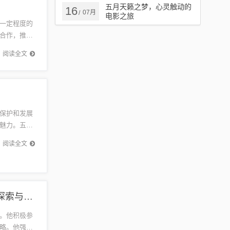
五月天籁之梦，心灵触动的
16
07月
/
电影之旅
一定程度的
合作，推进
共同抗击
阅读全文
保护和发展
魅力。五月
断加强旅
阅读全文
章更生副行长五月最新动态，金融领域创新发展的探索与实践
。他积极参
略。他强调