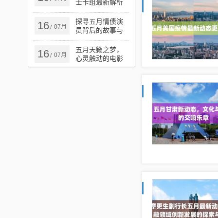
士卡组最新解析
与攻略
探寻五月情债演
16
07月
/
员背后的故事与
演技魅力
五月天籁之梦，
16
07月
/
心灵触动的电影
之旅