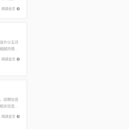
要中不含
阅读全文
该片以五月
细腻的情感
是一部关
阅读全文
。招聘信息
相关信息或
到来，蓟
阅读全文