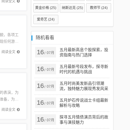
阅读全文
黄金价格
(25)
纳斯达克
(25)
教师节
(24)
爱奇艺
(24)
貌，各项工
随机看看
现任何游戏
宜宾东站
五月最新高息个股探索，投
16
阅读全文
07月
/
资指南与热门选择
五月最新号段发布，探寻新
16
07月
/
时代的机遇与挑战
五月时尚美发新品引领潮
16
07月
/
流，独特魅力展现秀发风采
的表演，为
准备，为角
五月炉石传说战士卡组最新
16
07月
/
解析与攻略
他们的才
阅读全文
探寻五月情债演员背后的故
16
07月
/
事与演技魅力