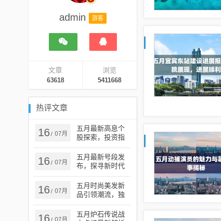
admin
游客
文章
浏览
63618
5411668
热评文章
五月最新高息个
16
07月
/
股探索，投资指
南与热门选择
五月最新号段发
16
07月
/
布，探寻新时代
的机遇与挑战
五月时尚美发新
16
07月
/
品引领潮流，独
特魅力展现秀发
风采
五月炉石传说战
16
07月
/