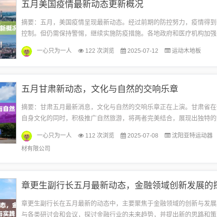
五月美国疫情最新动态更新概况
摘要：五月，美国疫情呈现最新动态。经过前期的防控努力，疫情得到
控制。但仍需保持警惕，继续实施防疫措施。各地政府和医疗机构加强
疫苗接种工作，以提高群体免疫力。民众也积极响应，做好个人防护，
一心只为一人
122 次浏览
2025-07-12
运动木地板
疫...
五月甘肃新动态，文化与自然的交响乐章
摘要：甘肃五月最新消息，文化与自然的交响乐章正在上演。甘肃省在
自身文化的同时，积极推广自然旅游，将两者完美结合，展现出独特的
是甘肃旅游的黄金季节，吸引了众多游客前来观光游览。甘肃省也在不
一心只为一人
112 次浏览
2025-07-08
沈阳亚特运动器
游...
材有限公司
章更生副行长在五月最新的动态中，主要聚焦于金融领域的创新与发展
与各类研讨会和会议，探讨金融行业的未来趋势，并提出新的思路和策