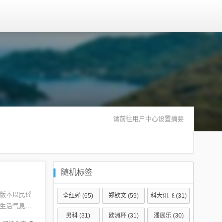
请前往用户中心设置摘要
随机标签
版本以民谣
全红婵
(65)
郑钦文
(59)
科大讯飞
(31)
生活气息，
男科
(31)
欧洲杯
(31)
潘展乐
(30)
的相关信