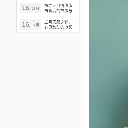
探寻五月情债演
16
07月
/
员背后的故事与
演技魅力
五月天籁之梦，
16
07月
/
心灵触动的电影
之旅