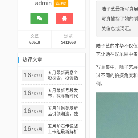
admin
管理员
陆子艺最新写真
写真捕捉了她的
关信息或词汇。
文章
浏览
63618
5411668
陆子艺的才华不仅仅
艺让她在娱乐圈中备
热评文章
写真集中，陆子艺展
五月最新高息个
16
过不同的拍摄角度和
07月
/
股探索，投资指
南与热门选择
倒。
五月最新号段发
16
07月
/
布，探寻新时代
的机遇与挑战
五月时尚美发新
16
07月
/
品引领潮流，独
特魅力展现秀发
风采
五月炉石传说战
16
07月
/
士卡组最新解析
与攻略