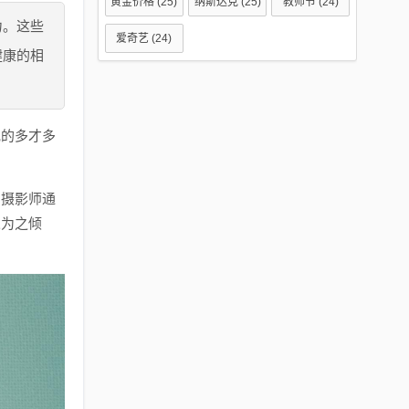
黄金价格
(25)
纳斯达克
(25)
教师节
(24)
力。这些
爱奇艺
(24)
健康的相
她的多才多
，摄影师通
人为之倾