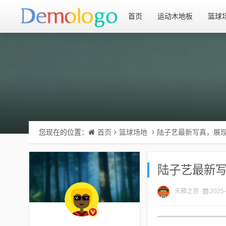
首页
运动木地板
篮球
您现在的位置：
首页
篮球场地
陆子艺最新写真，展
陆子艺最新
天籁之音
2025-