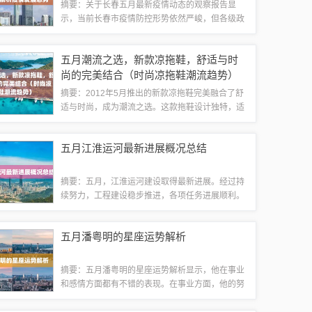
摘要：关于长春五月最新疫情动态的观察报告显
示，当前长春市疫情防控形势依然严峻，但各级政
府和社会各界正在积极应对。各项防疫措施正在有
序实施，包括加强社区管理、加强人员排查、加强
五月潮流之选，新款凉拖鞋，舒适与时
宣传引导等。广大市民也积极响应号召，共同参...
尚的完美结合（时尚凉拖鞋潮流趋势）
摘要：2012年5月推出的新款凉拖鞋完美融合了舒
适与时尚，成为潮流之选。这款拖鞋设计独特，适
应夏季炎热天气，提供极佳的舒适体验。其材质轻
盈透气，穿着感受极佳。设计新颖，紧跟潮流趋
五月江淮运河最新进展概况总结
势，展现出时尚魅力。无论是休闲场合还是...
摘要：五月，江淮运河建设取得最新进展。经过持
续努力，工程建设稳步推进，各项任务进展顺利。
目前，运河航道疏浚、桥梁建设、水利设施建设等
方面均取得显著成果。本次进展报告将详细介绍最
五月潘粤明的星座运势解析
新的工程进展情况和下一步工作计划，为相关...
摘要：五月潘粤明的星座运势解析显示，他在事业
和感情方面都有不错的表现。在事业方面，他的努
力和机遇相结合，有望取得突破性进展。在感情方