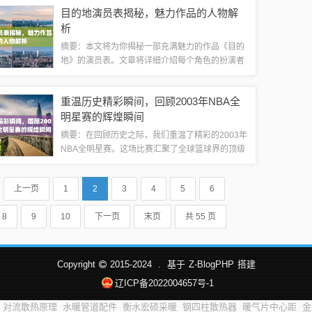
面，潘粤明可能会遇到一些挑战，但只要保持积极
目的地演员表揭秘，魅力作品的人物解
的态度和耐心，就能够克服困难并取得成功。...
析
摘要：本文将为你揭秘一部充满魅力的作品《目的
地》的演员表。文章将详细介绍每个角色的扮演者
及其表现，带你了解这部作品的演员阵容和人物解
析。文章不含任何游戏或健康的相关信息或词汇，
重温历史精彩瞬间，回顾2003年NBA全
请放心阅读。导读：随着影视产业的蓬勃发展...
明星赛的辉煌瞬间
摘要：在回顾历史之际，我们重温了精彩的2003年
NBA全明星赛。这场比赛汇聚了全球篮球界的顶级
巨星，展现了他们的卓越技艺和团队精神。观众们
见证了无数精彩瞬间，包括精湛的个人表演和激动
上一页
1
2
3
4
5
6
人心的团队对决。这场比赛不仅是篮球...
8
9
10
下一页
末页
共 55 页
Copyright
2015-2024
.
基于
Z-BlogPHP
搭建
辽ICP备2022004657号-1
对流散热原理
水暖管道配件
衡水宏硕采暖
钢四柱散热器
暖气片中心距
金