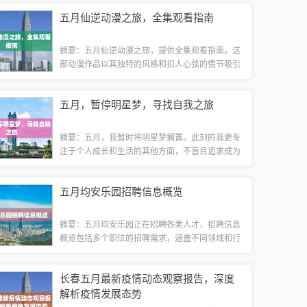
趣的女性求职者可以把握这一机遇，通过正当渠道
五月仙逆动漫之旅，全集观看指南
了解详细信息并参加应聘。随着春季的到来，...
摘要：五月仙逆动漫之旅，提供全集观看指南。这
部动漫作品以其独特的风格和扣人心弦的情节吸引
了众多观众。观看指南包含动漫的播放平台、更新
时间和观看顺序等信息，帮助观众更好地追踪和享
五月，暂停明星梦，寻找自我之旅
受这部精彩的动漫作品。内容健康，无关游戏...
摘要：五月，我暂时将明星梦搁置。此刻的我更专
注于个人成长和生活的其他方面，不盲目追求成为
大明星。这个时间段，我计划探索更多兴趣爱好，
提升自我能力，充实生活。关于明星之路，未来再
五月均安乐园招聘信息概览
议。这段时期，我将远离炒作与喧嚣，专注于...
摘要：五月均安乐园正在招聘各类人才，招聘信息
概览包括多个职位的招聘需求，涵盖不同领域和行
业。本次招聘活动旨在寻找有才华、有责任心、有
团队合作精神的人才加入团队，共同为公司发展贡
长春五月最新疫情动态观察报告，深度
献力量。招聘信息绝对没有涉及游戏或健康相...
解析疫情发展态势