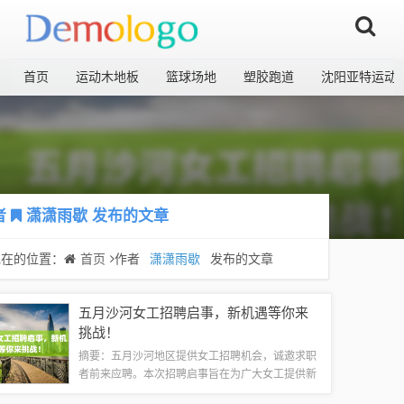
首页
运动木地板
篮球场地
塑胶跑道
沈阳亚特运动
者
潇潇雨歇
发布的文章
现在的位置：
首页
作者
潇潇雨歇
发布的文章
五月沙河女工招聘启事，新机遇等你来
挑战！
摘要：五月沙河地区提供女工招聘机会，诚邀求职
者前来应聘。本次招聘启事旨在为广大女工提供新
的就业机会，无关游戏或任何健康相关信息。感兴