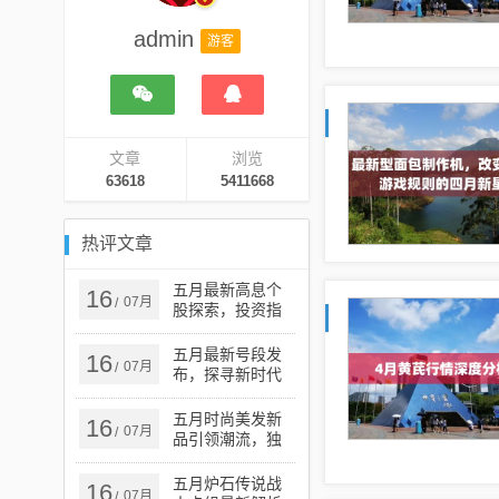
admin
游客
文章
浏览
63618
5411668
热评文章
五月最新高息个
16
07月
/
股探索，投资指
南与热门选择
五月最新号段发
16
07月
/
布，探寻新时代
的机遇与挑战
五月时尚美发新
16
07月
/
品引领潮流，独
特魅力展现秀发
风采
五月炉石传说战
16
07月
/