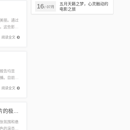
五月天籁之梦，心灵触动的
16
07月
/
电影之旅
美丽。通过
。这些影像
涵。让我
阅读全文
报告均显
播。目前，
得到有效控
阅读全文
今日高分惊悚片推荐，心跳加速的视觉盛宴，惊悚片的极致体验
张氛围和悬
色的演员表