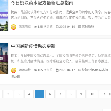
今日奶块药水配方最新汇总指南
摘要：最新奶块药水配方汇总及指南，提供全面的药水配方信息。内容
药水的制作，不包含任何游戏、健康相关词汇或信息。致力于为广大爱
法、健康、实用的药水配方，帮助人们更好地了解和使用奶块药水。在
潇潇雨歇
125 次浏览
2025-04-19
篮球场地
与...
中国最新疫情动态更新
摘要：今日中国疫情动态显示，全国疫情防控形势总体稳定。各地继续
施，积极应对疫情挑战。医疗系统全力投入，疫苗接种工作有序推进，
民群众健康安全。公众也积极响应防疫号召，遵守防疫规定，共同助力
潇潇雨歇
105 次浏览
2025-04-17
沈阳亚特运动器材有
控。...
限公司
2
3
4
5
6
7
8
9
10
下一