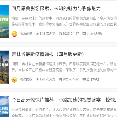
四月恩典影像探索，未知的魅力与影像魅力
摘要：在探索未知的旅程中，四月恩典的影像魅力展现出了令人惊叹的
最新的影像技术，我们得以领略到未知世界的神秘面纱背后的真实面貌
不仅展示了自然的壮丽景色，还揭示了科学、艺术和社会生活的丰富内
潇潇雨歇
143 次浏览
2025-04-27
运动木地板
们...
吉林省最新疫情通报（四月版更新）
摘要：吉林省在最新疫情通报中表示，四月版疫情数据已经公布。所有
示，吉林省正在积极应对新冠疫情，采取了一系列措施来遏制病毒的传
吉林省疫情防控形势依然严峻，但政府和公众正在共同努力，确保疫情
潇潇雨歇
128 次浏览
2025-04-26
篮球场地
制...
推荐今日最新高分惊悚片，让人心跳加速的视觉盛宴。这些电影充满紧
疑情节，让人在观影过程中不断猜测和惊叹。它们通过精彩的剧情和出