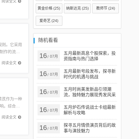
阅读全文
黄金价格
(25)
纳斯达克
(25)
教师节
(24)
爱奇艺
(24)
随机看看
规则。它采用
制作的流
五月最新高息个股探索，投
16
07月
/
资指南与热门选择
一创新产
阅读全文
五月最新号段发布，探寻新
16
07月
/
时代的机遇与挑战
五月时尚美发新品引领潮
16
07月
/
流，独特魅力展现秀发风采
黄芪作为一种
响。综合分
五月炉石传说战士卡组最新
16
07月
/
解析与攻略
保持稳...
阅读全文
探寻五月情债演员背后的故
16
07月
/
事与演技魅力