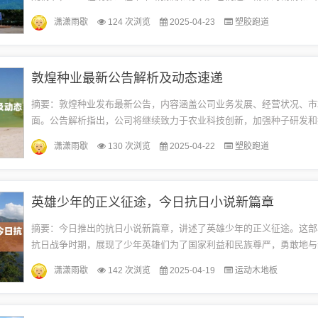
现，将观众带入一个充满惊险的世界，让人感受到强烈的刺激和震撼。
潇潇雨歇
124 次浏览
2025-04-23
塑胶跑道
涉...
敦煌种业最新公告解析及动态速递
摘要：敦煌种业发布最新公告，内容涵盖公司业务发展、经营状况、市
面。公告解析指出，公司将继续致力于农业科技创新，加强种子研发和
农产品质量和产量。公告也强调了公司严格遵守规则制度，坚决杜绝涉
潇潇雨歇
130 次浏览
2025-04-22
塑胶跑道
任...
英雄少年的正义征途，今日抗日小说新篇章
摘要：今日推出的抗日小说新篇章，讲述了英雄少年的正义征途。这部
抗日战争时期，展现了少年英雄们为了国家利益和民族尊严，勇敢地与
争的壮丽画卷。故事中充满了爱国主义情感和民族精神，绝对没有涉及
潇潇雨歇
142 次浏览
2025-04-19
运动木地板
康...