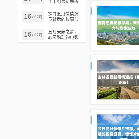
士卡组最新解析
与攻略
探寻五月情债演
16
07月
/
员背后的故事与
演技魅力
五月天籁之梦，
16
07月
/
心灵触动的电影
之旅