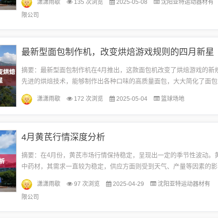
潇潇雨歇
135 次浏览
2025-05-08
沈阳亚特运动器材有
提...
限公司
最新型面包制作机，改变烘焙游戏规则的四月新星
摘要：最新型面包制作机在4月推出，这款面包机改变了烘焙游戏的新
先进的烘焙技术，能够制作出各种口味的高质量面包，大大简化了面包
程。使用者无需具备专业的烘焙技能，即可轻松制作出美味的面包。这
潇潇雨歇
172 次浏览
2025-05-04
篮球场地
品...
4月黄芪行情深度分析
摘要：在4月份，黄芪市场行情保持稳定，呈现出一定的季节性波动。
中药材，其需求一直较为稳定，供应方面则受到天气、产量等因素的影
析市场供需状况、价格走势以及行业发展趋势，可以预测黄芪市场将继续
潇潇雨歇
97 次浏览
2025-04-29
沈阳亚特运动器材有
限公司