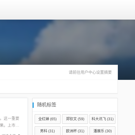
请前往用户中心设置摘要
随机标签
。这一重要
全红婵
(65)
郑钦文
(59)
科大讯飞
(31)
果。上市之
男科
(31)
欧洲杯
(31)
潘展乐
(30)
战略规划